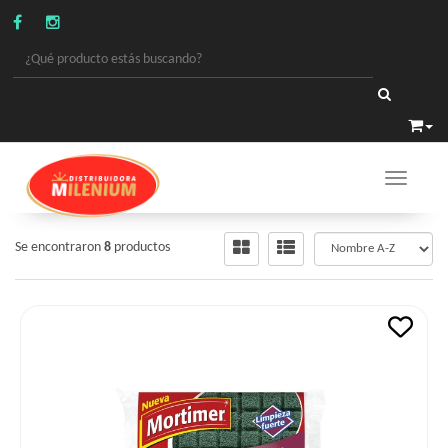
Toggle 
LIMPIEZA
/
ESPONJAS - FIB.ESP.
Se encontraron
8
productos