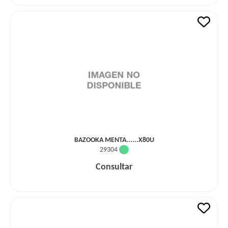
BAZOOKA MENTA......X80U
29304
Consultar