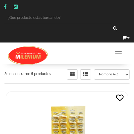
Toggle 
PERFUMERIA
/
HOJAS DE AFEITAR MAQUI.REPUES.
Se encontraron
5
productos