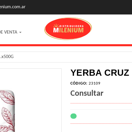
enium.com.ar
DE VENTA
..x500G
YERBA CRUZ D
CÓDIGO:
23109
Consultar