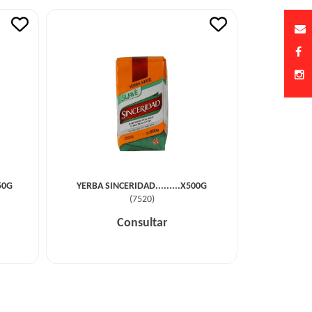
50G
YERBA SINCERIDAD.........X500G
(
7520
)
Consultar