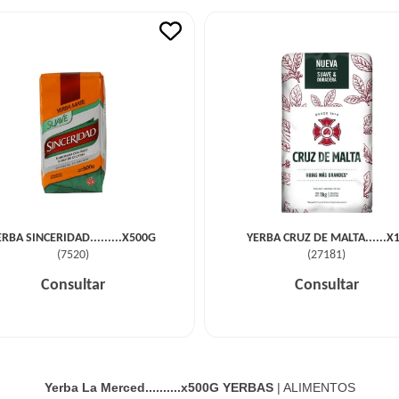
ERBA SINCERIDAD.........X500G
YERBA CRUZ DE MALTA......X
(
7520
)
(
27181
)
Consultar
Consultar
Yerba La Merced..........x500G
YERBAS
|
ALIMENTOS