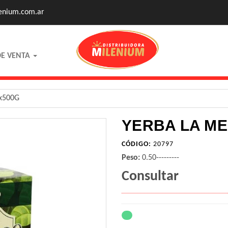
enium.com.ar
DE VENTA
.x500G
YERBA LA MERC
CÓDIGO:
20797
Peso:
0.50---------
Consultar