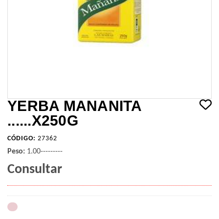
YERBA MANANITA
......X250G
CÓDIGO:
27362
Peso:
1.00---------
Consultar