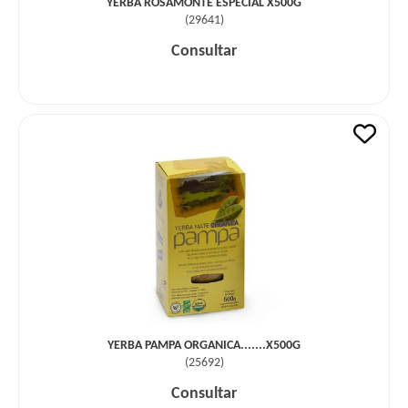
YERBA ROSAMONTE ESPECIAL X500G
(
29641
)
Consultar
YERBA PAMPA ORGANICA.......X500G
(
25692
)
Consultar